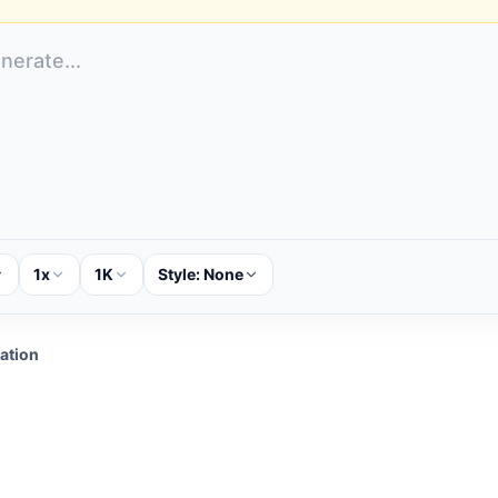
1x
1K
Style:
None
cation