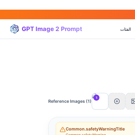
GPT Image 2 Prompt
الفئات
1
Reference Images (
1
)
Common.safetyWarningTitle
Common.safetyWarning