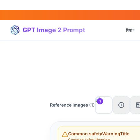
GPT Image 2 Prompt
বিভাগ
1
Reference Images (
1
)
Common.safetyWarningTitle
Common.safetyWarning