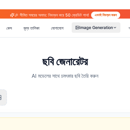
🎉 সীমিত সময়ের অফার: নিবন্ধন করে 50 ক্রেডিট পান!
এখনই নিবন্ধন করুন
Image Generation
কেস
মূল্য তালিকা
যোগাযোগ
ছবি জেনারেটর
AI মডেলের সাথে চমৎকার ছবি তৈরি করুন