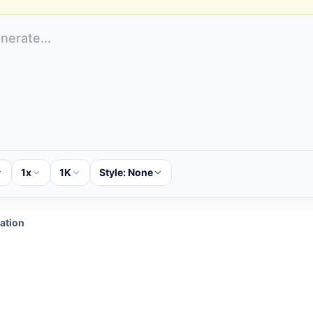
1x
1K
Style:
None
cation