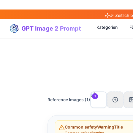
🎉 Zeitlich
Kategorien
Fä
GPT Image 2 Prompt
1
Reference Images (
1
)
Common.safetyWarningTitle
Common.safetyWarning