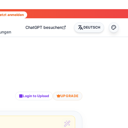
etzt anmelden
ChatGPT besuchen
DEUTSCH
rungen
Login to Upload
UPGRADE