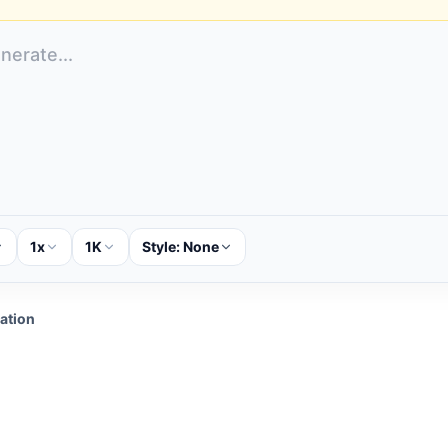
1x
1K
Style:
None
cation