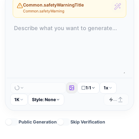
Common.safetyWarningTitle
Common.safetyWarning
1:1
1x
1K
Style:
None
...
Public Generation
Skip Verification