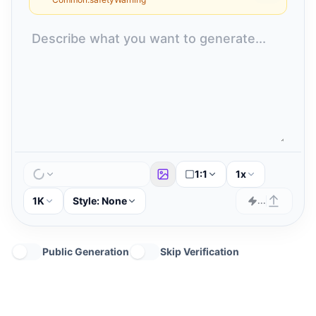
1:1
1x
1K
Style:
None
...
Public Generation
Skip Verification