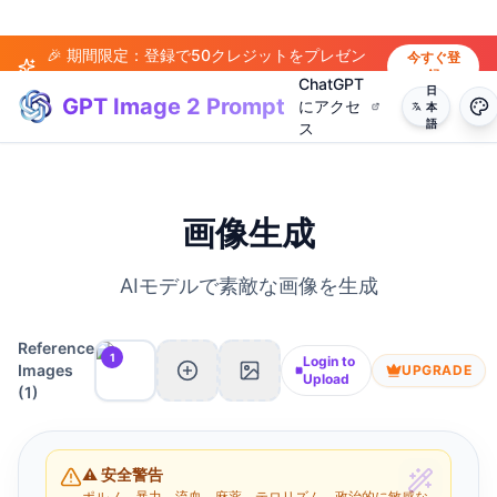
🎉 期間限定：登録で50クレジットをプレゼン
今すぐ登
録
ト！
ChatGPT
日
GPT Image 2 Prompt
にアクセ
本
語
ス
画像生成
AIモデルで素敵な画像を生成
Reference
1
Login to
Images
UPGRADE
Upload
(
1
)
⚠️ 安全警告
ポルノ、暴力、流血、麻薬、テロリズム、政治的に敏感な