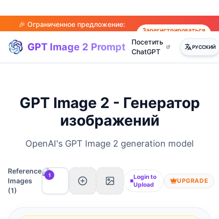
🎉 Ограниченное предложение:
Зарегистрироваться
получите 50 кредитов при
сейчас
Посетить
регистрации!
GPT Image 2 Prompt
РУССКИЙ
ChatGPT
GPT Image 2 - Генератор
изображений
OpenAI's GPT Image 2 generation model
Reference
1
Login to
Images
UPGRADE
Upload
(
1
)