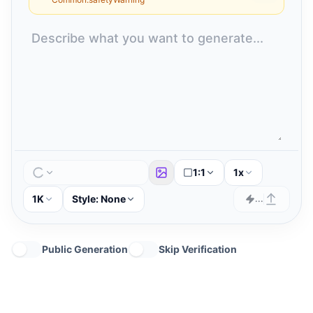
1:1
1x
1K
Style:
None
...
Public Generation
Skip Verification