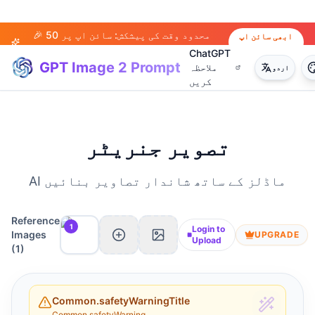
🎉 محدود وقت کی پیشکش: سائن اپ پر 50
ابھی سائن اپ
کریں
کریڈٹ حاصل کریں!
ChatGPT
GPT Image 2 Prompt
ملاحظہ
اردو
کریں
تصویر جنریٹر
AI ماڈلز کے ساتھ شاندار تصاویر بنائیں
Reference
1
Login to
Images
UPGRADE
Upload
(
1
)
Common.safetyWarningTitle
Common.safetyWarning