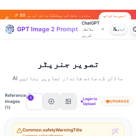
🎉 محدود وقت کی پیشکش: سائن اپ پر 50
ابھی سائن اپ
کریں
کریڈٹ حاصل کریں!
ChatGPT
GPT Image 2 Prompt
ملاحظہ
اردو
کریں
تصویر جنریٹر
AI ماڈلز کے ساتھ شاندار تصاویر بنائیں
Reference
1
Login to
Images
UPGRADE
Upload
(
1
)
Common.safetyWarningTitle
Common.safetyWarning