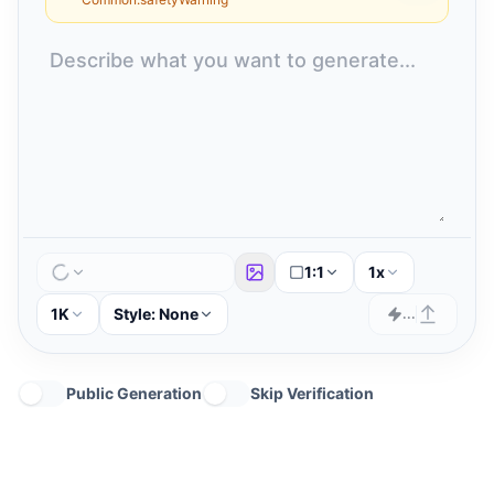
1:1
1x
1K
Style:
None
...
Public Generation
Skip Verification