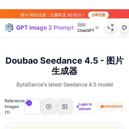
🎉 限时优惠：注册即送 50 积分！
立即注册
访问
中
GPT Image 2 Prompt
ChatGPT
文
Doubao Seedance 4.5 - 图片
生成器
ByteDance's latest Seedance 4.5 model
Reference
1
Login to
Images
UPGRADE
Upload
(
1
)