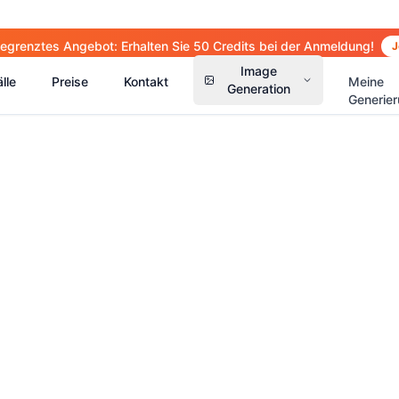
 begrenztes Angebot: Erhalten Sie 50 Credits bei der Anmeldung!
J
Image
lle
Preise
Kontakt
Meine
Generation
Generie
(
14
)
(
15
)
(
2
(
13
)
(
13
)
(
41
)
(
66
)
(
36
)
(
77
)
(
5
)
(
63
)
(
4
)
(
6
)
(
6
)
(
5
)
(
1
)
(
2
)