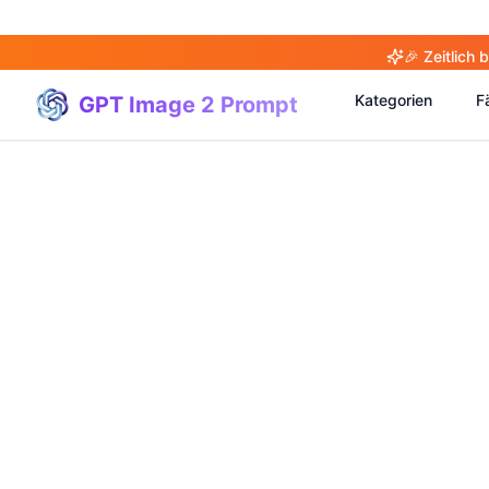
🎉 Zeitlich
Kategorien
Fä
GPT Image 2 Prompt
(
20
)
(
20
)
(
3
)
(
4
)
(
166
)
(
95
)
(
94
)
(
21
)
(
31
)
(
3
)
(
15
)
(
17
)
(
1
)
(
4
)
(
3
)
(
5
)