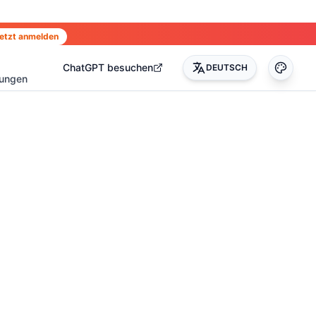
etzt anmelden
ChatGPT besuchen
DEUTSCH
rungen
0
)
(
17
)
(
14
)
(
3
)
(
22
)
(
45
)
(
50
)
(
35
)
(
90
)
(
51
)
(
4
)
(
2
)
(
4
)
(
2
)