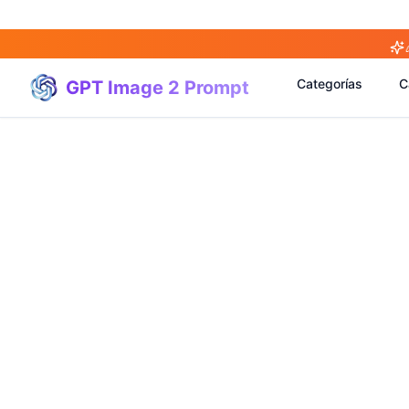
Categorías
C
GPT Image 2 Prompt
(
20
)
(
20
)
(
3
)
(
4
)
(
166
)
(
95
)
(
94
)
(
21
)
(
31
)
(
3
)
(
15
)
(
17
)
(
1
)
(
4
)
(
3
)
(
5
)