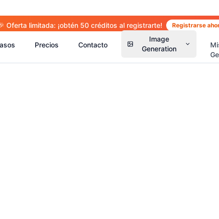
🎉 Oferta limitada: ¡obtén 50 créditos al registrarte!
Registrarse aho
Image
asos
Precios
Contacto
Mi
Generation
Ge
(
14
)
(
15
)
(
2
(
13
)
(
13
)
(
41
)
(
66
)
(
36
)
(
77
)
(
5
)
(
63
)
(
4
)
(
6
)
(
6
)
(
5
)
(
1
)
(
2
)