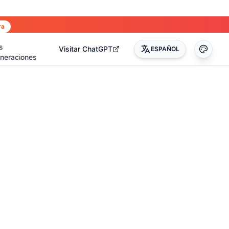
ra
s
Visitar ChatGPT
ESPAÑOL
neraciones
0
)
(
17
)
(
14
)
(
3
)
(
22
)
(
45
)
(
50
)
(
35
)
(
90
)
(
51
)
(
4
)
(
2
)
(
4
)
(
2
)