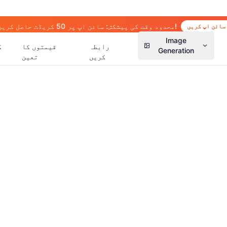
🎉 محدود وقت کی پیشکش: سائن اپ پر 50 کریڈٹ حاصل کریں!
سائن اپ کریں
Image
رابطہ
قیمتوں کا
ک
Generation
کریں
تعین
(
14
)
(
15
)
(
2
(
13
)
(
13
)
(
41
)
(
66
)
(
36
)
(
77
)
(
5
)
(
63
)
(
4
)
(
6
)
(
6
)
(
5
)
(
1
)
(
2
)