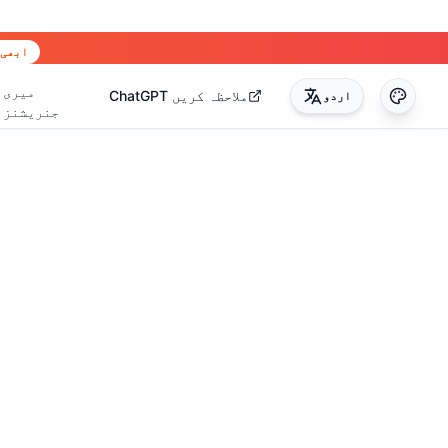
ابھی 
میری
ChatGPT ملاحظہ کریں
اردو
جنریشنز
0
)
(
17
)
(
14
)
(
3
)
(
22
)
(
45
)
(
50
)
(
35
)
(
90
)
(
51
)
(
4
)
(
2
)
(
4
)
(
2
)