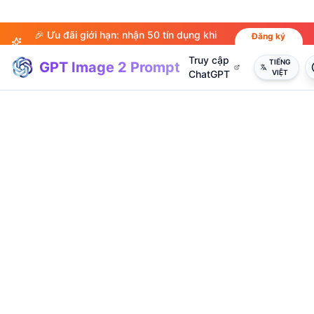
🎉 Ưu đãi giới hạn: nhận 50 tín dụng khi
Đăng ký
ngay
đăng ký!
Truy cập
TIẾNG
GPT Image 2 Prompt
ChatGPT
VIỆT