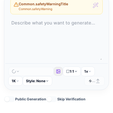
Common.safetyWarningTitle
Common.safetyWarning
1:1
1x
1K
Style:
None
...
Public Generation
Skip Verification