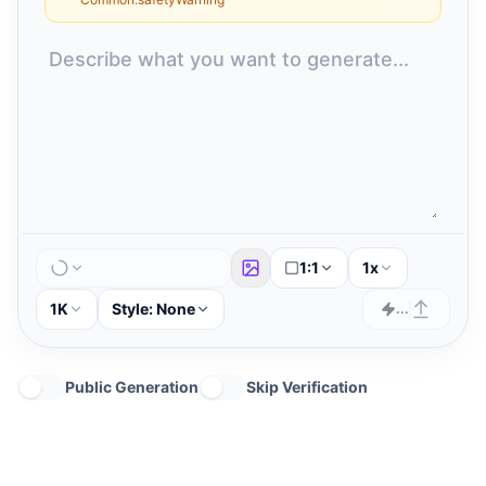
1:1
1x
1K
Style:
None
...
Public Generation
Skip Verification