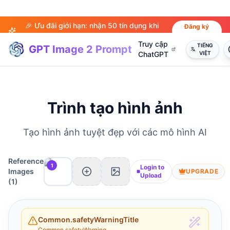
🎉 Ưu đãi giới hạn: nhận 50 tín dụng khi
Đăng ký
ngay
đăng ký!
Truy cập
TIẾNG
GPT Image 2 Prompt
ChatGPT
VIỆT
Trình tạo hình ảnh
Tạo hình ảnh tuyệt đẹp với các mô hình AI
Reference
1
Login to
Images
UPGRADE
Upload
(
1
)
Common.safetyWarningTitle
Common.safetyWarning