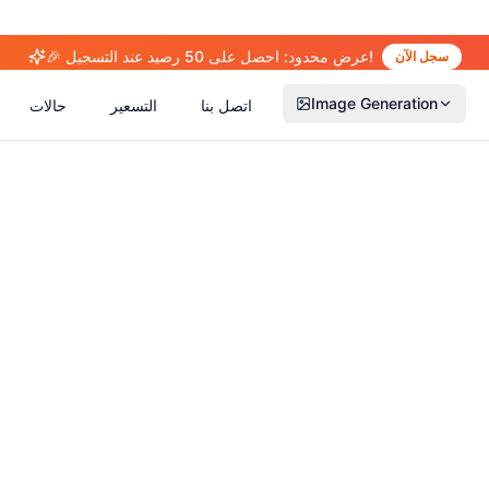
🎉 عرض محدود: احصل على 50 رصيد عند التسجيل!
سجل الآن
Image Generation
اتصل بنا
التسعير
حالات
(
14
)
(
15
)
(
2
(
13
)
(
13
)
(
41
)
(
66
)
(
36
)
(
77
)
(
5
)
(
63
)
(
4
)
(
6
)
(
6
)
(
5
)
(
1
)
(
2
)