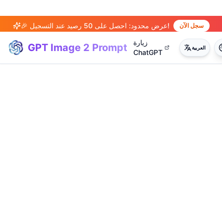
🎉 عرض محدود: احصل على 50 رصيد عند التسجيل!
سجل الآن
زيارة
GPT Image 2 Prompt
العربية
ChatGPT
(
20
)
(
14
)
(
15
)
(
20
)
(
17
)
(
14
)
(
20
)
(
3
)
(
4
)
(
13
)