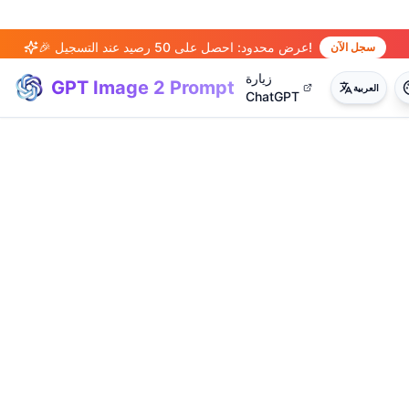
🎉 عرض محدود: احصل على 50 رصيد عند التسجيل!
سجل الآن
زيارة
GPT Image 2 Prompt
العربية
ChatGPT
(
20
)
(
14
)
(
15
)
(
20
)
(
17
)
(
14
)
(
20
)
(
3
)
(
4
)
(
13
)