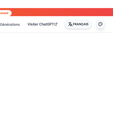
tenant
Visiter ChatGPT
Générations
FRANÇAIS
0
)
(
17
)
(
14
)
(
3
)
(
22
)
(
45
)
(
50
)
(
35
)
(
90
)
(
51
)
(
4
)
(
2
)
(
4
)
(
2
)