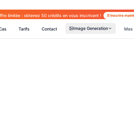
ffre limitée : obtenez 50 crédits en vous inscrivant !
S'inscrire main
Image Generation
Cas
Tarifs
Contact
Mes 
(
14
)
(
15
)
(
2
(
13
)
(
13
)
(
41
)
(
66
)
(
36
)
(
77
)
(
5
)
(
63
)
(
4
)
(
6
)
(
6
)
(
5
)
(
1
)
(
2
)