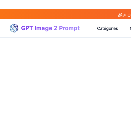
🎉 O
GPT Image 2 Prompt
Catégories
(
20
)
(
20
)
(
3
)
(
4
)
(
166
)
(
95
)
(
94
)
(
21
)
(
31
)
(
3
)
(
15
)
(
17
)
(
1
)
(
4
)
(
3
)
(
5
)