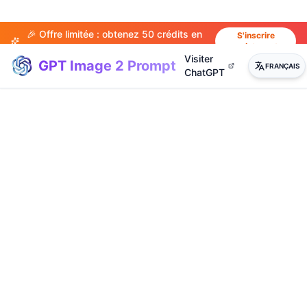
🎉 Offre limitée : obtenez 50 crédits en
S'inscrire
maintenant
vous inscrivant !
Visiter
GPT Image 2 Prompt
FRANÇAIS
ChatGPT
(
20
)
(
14
)
(
15
)
(
20
)
(
17
)
(
14
)
(
20
)
(
3
)
(
4
)
(
13
)