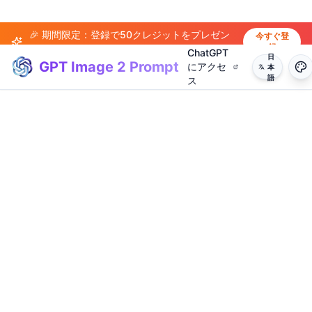
🎉 期間限定：登録で50クレジットをプレゼン
今すぐ登
録
ト！
ChatGPT
日
GPT Image 2 Prompt
にアクセ
本
語
ス
(
20
)
(
14
)
(
15
)
(
20
)
(
17
)
(
14
)
(
20
)
(
3
)
(
4
)
(
13
)