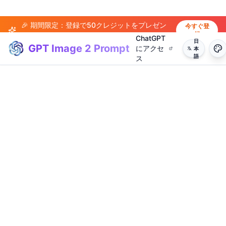
🎉 期間限定：登録で50クレジットをプレゼン
今すぐ登
録
ト！
ChatGPT
日
GPT Image 2 Prompt
にアクセ
本
語
ス
(
20
)
(
14
)
(
15
)
(
20
)
(
17
)
(
14
)
(
20
)
(
3
)
(
4
)
(
13
)