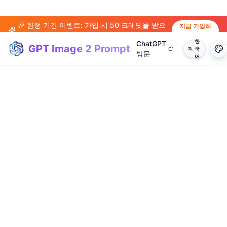
🎉 한정 기간 이벤트: 가입 시 50 크레딧을 받으
지금 가입하
기
세요!
한
ChatGPT
GPT Image 2 Prompt
국
방문
어
(
20
)
(
14
)
(
15
)
(
20
)
(
17
)
(
14
)
(
20
)
(
3
)
(
4
)
(
13
)