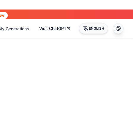
ow
Visit ChatGPT
My Generations
ENGLISH
0
)
(
17
)
(
14
)
(
3
)
(
22
)
(
45
)
(
50
)
(
35
)
(
90
)
(
51
)
(
4
)
(
2
)
(
4
)
(
2
)