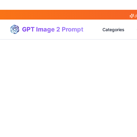

GPT Image 2 Prompt
Categories
(
20
)
(
20
)
(
3
)
(
4
)
(
166
)
(
95
)
(
94
)
(
21
)
(
31
)
(
3
)
(
15
)
(
17
)
(
1
)
(
4
)
(
3
)
(
5
)