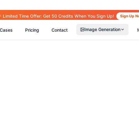
 Limited Time Offer: Get 50 Credits When You Sign Up!
Sign Up N
Image Generation
Cases
Pricing
Contact
(
14
)
(
15
)
(
2
(
13
)
(
13
)
(
41
)
(
66
)
(
36
)
(
77
)
(
5
)
(
63
)
(
4
)
(
6
)
(
6
)
(
5
)
(
1
)
(
2
)