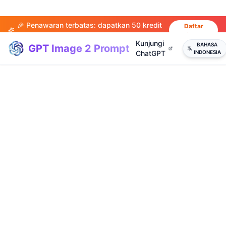
🎉 Penawaran terbatas: dapatkan 50 kredit
Daftar
sekarang
saat mendaftar!
Kunjungi
BAHASA
GPT Image 2 Prompt
ChatGPT
INDONESIA
(
20
)
(
14
)
(
15
)
(
20
)
(
17
)
(
14
)
(
20
)
(
3
)
(
4
)
(
13
)