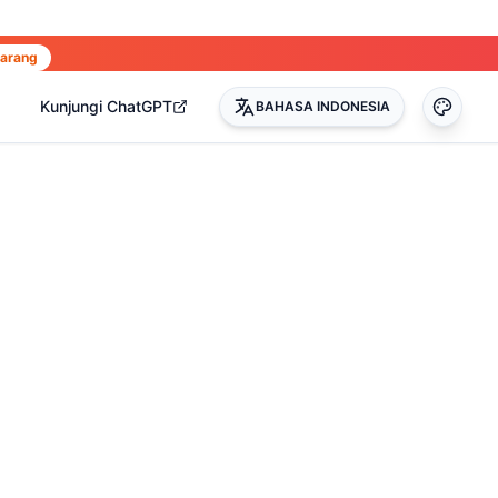
karang
Kunjungi ChatGPT
BAHASA INDONESIA
0
)
(
17
)
(
14
)
(
3
)
(
22
)
(
45
)
(
50
)
(
35
)
(
90
)
(
51
)
(
4
)
(
2
)
(
4
)
(
2
)