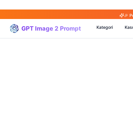
🎉 P
Kategori
Kas
GPT Image 2 Prompt
(
20
)
(
20
)
(
3
)
(
4
)
(
166
)
(
95
)
(
94
)
(
21
)
(
31
)
(
3
)
(
15
)
(
17
)
(
1
)
(
4
)
(
3
)
(
5
)