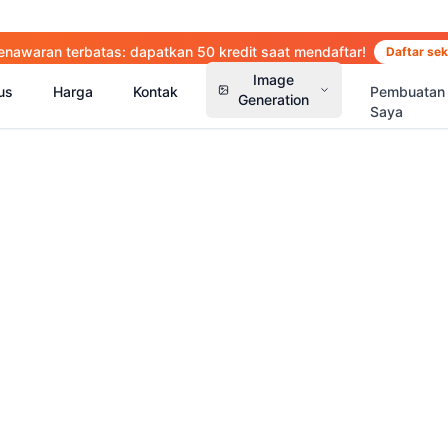
enawaran terbatas: dapatkan 50 kredit saat mendaftar!
Daftar se
Image
us
Harga
Kontak
Pembuatan
Generation
Saya
(
14
)
(
15
)
(
2
(
13
)
(
13
)
(
41
)
(
66
)
(
36
)
(
77
)
(
5
)
(
63
)
(
4
)
(
6
)
(
6
)
(
5
)
(
1
)
(
2
)