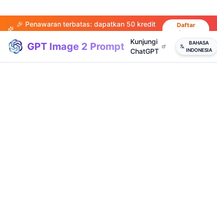
🎉 Penawaran terbatas: dapatkan 50 kredit
Daftar
sekarang
saat mendaftar!
Kunjungi
BAHASA
GPT Image 2 Prompt
ChatGPT
INDONESIA
(
20
)
(
14
)
(
15
)
(
20
)
(
17
)
(
14
)
(
20
)
(
3
)
(
4
)
(
13
)